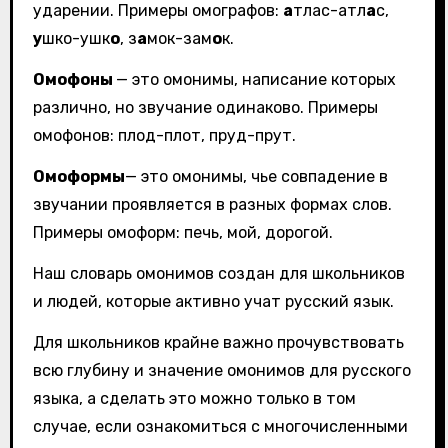
ударении. Примеры омографов:
а
тлас-атл
а
с,
у
шко-ушк
о
, з
а
мок-зам
о
к.
Омофоны
— это омонимы, написание которых
различно, но звучание одинаково. Примеры
омофонов: плод-плот, пруд-прут.
Омоформы
— это омонимы, чье совпадение в
звучании проявляется в разных формах слов.
Примеры омоформ: печь, мой, дорогой.
Наш словарь омонимов создан для школьников
и людей, которые активно учат русский язык.
Для школьников крайне важно прочувствовать
всю глубину и значение омонимов для русского
языка, а сделать это можно только в том
случае, если ознакомиться с многочисленными