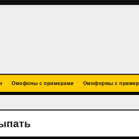
и
Омофоны с примерами
Омоформы с приме
сыпать