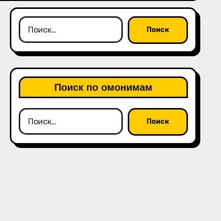
Найти:
Поиск по омонимам
Найти: