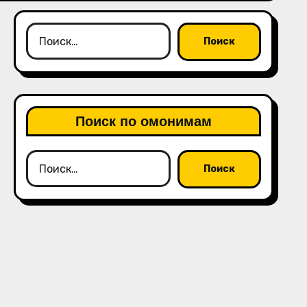
Найти:
Поиск по омонимам
Найти: